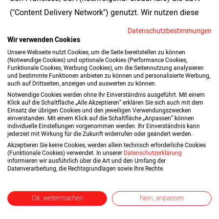
("Content Delivery Network") genutzt. Wir nutzen diese
Daten, um die volle Funktionalität unserer Webseite zu
Datenschutzbestimmungen
Wir verwenden Cookies
gewährleisten. In diesem Zusammenhang wird Ihr
Unsere Webseite nutzt Cookies, um die Seite bereitstellen zu können
Browser ggf. personenbezogene Daten an CloudFlare
(Notwendige Cookies) und optionale Cookies (Performance Cookies,
Funktionale Cookies, Werbung Cookies), um die Seitennutzung analysieren
übermitteln. Die Verarbeitung der Daten erfolgt auf Basis
und bestimmte Funktionen anbieten zu können und personalisierte Werbung,
Ihrer vorherigen Einwilligung gemäss Art. 6 Abs. 1 a)
auch auf Drittseiten, anzeigen und auswerten zu können.
Notwendige Cookies werden ohne Ihr Einverständnis ausgeführt. Mit einem
DSGVO. Das berechtigte Interesse besteht in der
Klick auf die Schaltfläche „Alle Akzeptieren“ erklären Sie sich auch mit dem
Einsatz der übrigen Cookies und den jeweiligen Verwendungszwecken
Absicherung dieser Website und Optimierung der
einverstanden. Mit einem Klick auf die Schaltfläche „Anpassen“ können
Ladezeiten. Die Löschung der Daten erfolgt, sobald der
individuelle Einstellungen vorgenommen werden. Ihr Einverständnis kann
jederzeit mit Wirkung für die Zukunft widerrufen oder geändert werden.
Zweck ihrer Erhebung erfüllt wurde.
Akzeptieren Sie keine Cookies, werden allein technisch erforderliche Cookies
(Funktionale Cookies) verwendet. In unserer
Datenschutzerklärung
Weitere Informationen zum Datenschutz finden Sie
informieren wir ausführlich über die Art und den Umfang der
Datenverarbeitung, die Rechtsgrundlagen sowie Ihre Rechte.
unter:
https://www.cloudflare.com/security-policy/
Ok, weitermachen
Nein, anpassen
ff) LiquidM